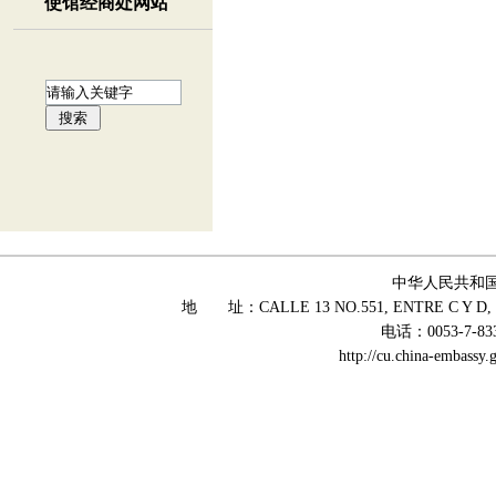
使馆经商处网站
搜索
中华人民共和
地 址：CALLE 13 NO.551, ENTRE C Y D, 
电话：0053-7-83
http://cu.china-embass