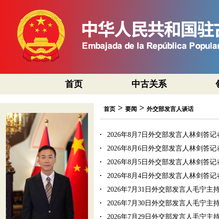
首页
中古关系
>
>
首页
要闻
外交部发言人谈话
2026年8月7日外交部发言人林剑答记者问
2026年8月6日外交部发言人林剑答记者问
2026年8月5日外交部发言人林剑答记者问
2026年8月4日外交部发言人林剑答记者问
2026年7月31日外交部发言人毛宁主持例
2026年7月30日外交部发言人毛宁主持例
2026年7月29日外交部发言人毛宁主持例