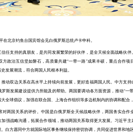
习近平在北京钓鱼台国宾馆会见白俄罗斯总统卢卡申科。
互信任支持的真朋友，是共同发展繁荣的好伙伴，是全天候全面战略伙伴
双方政治互信坚如磐石，高质量共建“一带一路”成果丰硕，重点合作项
历史发展潮流，符合两国人民根本利益。
，推动双边关系在高水平上持续向前发展，更好造福两国人民。中方支持
俄罗斯发展建设提供力所能及的帮助。两国要调动各方面资源，推动“一带
四大全球倡议，加强在联合国、上海合作组织等多边机制内的协调和配合
席对两国关系的评价。中国是白俄罗斯全天候战略伙伴，两国务实合作
方加强战略沟通，拓展合作领域，推动两国关系取得更大发展。习近平主
献。白方愿同中方就国际地区事务继续保持密切协调，共同促进世界和地