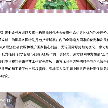
记对柬中铁杆友谊以及携手构建新时代全天候柬中命运共同体的积极评价
展成就，为世界各国特别是包括柬埔寨在内的全球南方国家的稳定和发展
持柬经济社会发展和维护国家核心利益。无论国际形势如何变化，柬方
反对任何形式“台独”分裂行径所作的一切努力。柬方愿同中方加强“五角
清剿电诈犯罪是柬当前工作优先事项，柬方愿同中方密切打击电诈执法合
至世界的和平繁荣作出积极贡献。柬埔寨人民党同中国共产党长期保持紧
体建设。