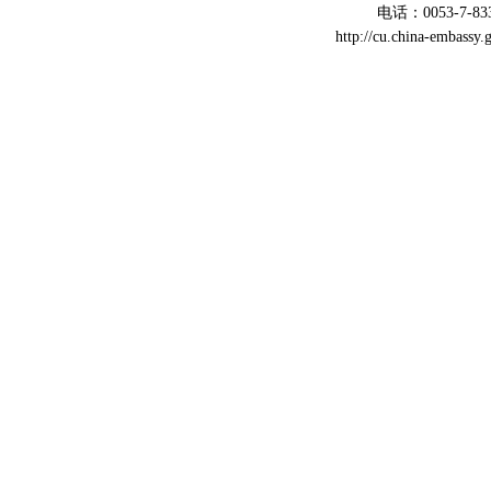
电话：0053-7-83
http://cu.china-embass