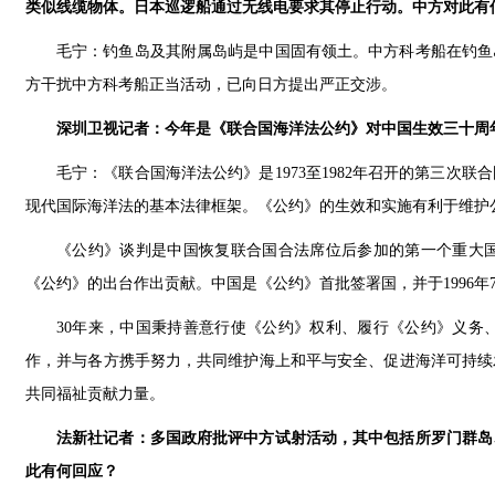
类似线缆物体。日本巡逻船通过无线电要求其停止行动。中方对此有
毛宁：钓鱼岛及其附属岛屿是中国固有领土。中方科考船在钓鱼
方干扰中方科考船正当活动，已向日方提出严正交涉。
深圳卫视记者：今年是《联合国海洋法公约》对中国生效三十周
毛宁：《联合国海洋法公约》是1973至1982年召开的第三
现代国际海洋法的基本法律框架。《公约》的生效和实施有利于维护
《公约》谈判是中国恢复联合国合法席位后参加的第一个重大
《公约》的出台作出贡献。中国是《公约》首批签署国，并于1996年
30年来，中国秉持善意行使《公约》权利、履行《公约》义务
作，并与各方携手努力，共同维护海上和平与安全、促进海洋可持续
共同福祉贡献力量。
法新社记者：多国政府批评中方试射活动，其中包括所罗门群岛
此有何回应？