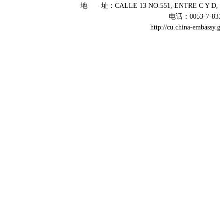
地 址：CALLE 13 NO.551, ENTRE C Y D, 
电话：0053-7-83
http://cu.china-embass