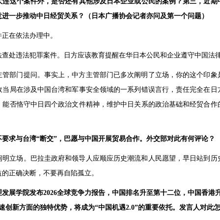
大连这个案件外，是否还有其他涉及日本企业或公民的案例？第三，近期
意进一步推动中日经贸关系？（日本广播协会记者亦问及第一个问题）
件正在依法办理中。
法查处违法犯罪案件。日方应该教育提醒在华日本公民和企业遵守中国法
主管部门提问。事实上，中方主管部门已多次阐明了立场，你的这个印象
政当局在涉及中国台湾和军事安全领域的一系列错误言行，责任完全在日
；能否恪守中日四个政治文件精神，维护中日关系的政治基础和经贸合作
要求与台湾“断交”，巴愿与中国开展贸易合作。外交部对此有何评论？
阐明立场。巴拉圭政府和领导人应顺应历史潮流和人民愿望，早日站到历
益的正确决断，不要再自陷孤立。
发展学院发布2026全球竞争力报告，中国排名升至第十二位，中国香港
速创新方面的独特优势，将成为“中国机遇2.0”的重要依托。发言人对此