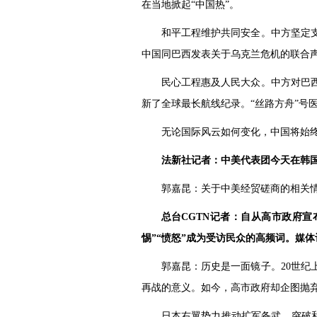
在当地掀起“中国热”。
和平工程维护共同安全。中方坚定
中国同巴西发表关于乌克兰危机的联合
民心工程惠及人民大众。中方对巴
新了全球最长航线纪录。“丝路方舟”号
无论国际风云如何变化，中国将始
法新社记者：中美代表团今天在韩
郭嘉昆：关于中美经贸磋商的相关
总台CGTN记者：自从高市政府宣
惕”“愤怒”成为受访民众的高频词。媒
郭嘉昆：历史是一面镜子。20世
再战的意义。如今，高市政府却企图抛弃
日本右翼势力推动扩军备武、突破和