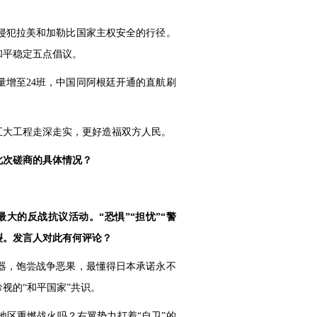
侵犯拉美和加勒比国家主权安全的行径。
和平稳定五点倡议。
增至24班，中国同阿根廷开通的直航刷
五大工程走深走实，更好造福双方人民。
此次磋商的具体情况？
大的反战抗议活动。“恐惧”“担忧”“警
裂。发言人对此有何评论？
器，饱尝战争恶果，最懂得日本承诺永不
视的“和平国家”共识。
地区重燃战火吗？右翼势力打着“自卫”的