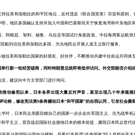
支持拉美和加勒比的和平区地位，反对违反《联合国宪章》宗旨和原则、
声明，地区多国确认支持并加入中国和巴基斯坦关于恢复海湾和中东地区
西、阿根廷、智利、秘鲁、乌拉圭等国试行免签政策。中拉每周客运航班量
医院船到访拉美和加勒比多国，为当地民众开展人道主义医疗服务。
终做拉美和加勒比国家的好朋友、好伙伴，不断推动共建中拉命运共同体
国举行新一轮经贸磋商，同时特朗普总统即将抵华访问。外交部能否介绍
情况，建议向中方主管部门进行询问。
布推动修宪以来，日本各界出现大量反对声音，甚至出现几十年来规模最
体评论称，修改宪法第9条将撼动日本“和平国家”的自我认同，引发社会撕
纪上半叶，日本民众亲眼目睹自己的国家一步步走向军国主义、沦为战争机
和平主义，背弃战后国际社会接纳日本的根本前提，撕毁日本民众世代珍
平宪法和国际法国内法规制，是要打造所谓“战争国家”吗？是想在亚太