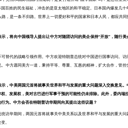
是本国百姓的民生福祉，冲击的是亚太地区的和平稳定。日本国内爆发几十
头路，是一条不归路。世界上一切爱好和平的国家和日本人民，都应共同抵
表示，将向中国领导人提出让中方对随团访问的美企保持“开放”，随行美
不可替代的战略引领作用。中方欢迎特朗普总统对中国进行国事访问。访
见。中方愿同美方一道，秉持平等、尊重、互惠的精神，扩大合作，管控
表示，中美两国元首将就事关世界和平与发展的重大问题深入交换意见。
存权、发展权，美对古巴进行军事干预的可能性仍未排除。此外，委内瑞拉
的行为。中方会否在特朗普访华期间向其提出这些议题？
总统访华期间，两国元首将就事关中美关系以及世界和平与发展的重大问
改变。