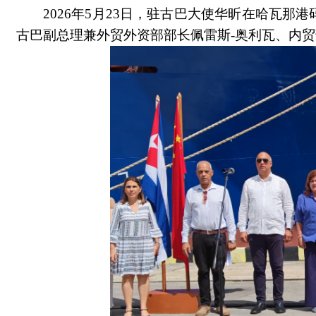
2026
年
5
月
23
日，
驻古巴大使华昕在哈瓦那港
古巴副总理兼外贸外资部部长佩雷斯-奥利瓦、内