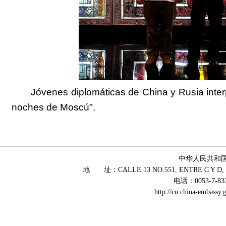
Jóvenes diplomátic
a
s
de China y Rusia
inter
noches de Moscú".
中华人民共和
地 址：CALLE 13 NO.551, ENTRE C Y D, 
电话：0053-7-83
http://cu.china-embass