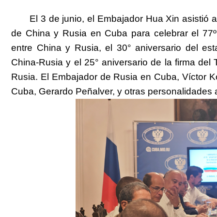
El 3 de junio, el
E
mbajador Hua Xin asistió 
de China y Rusia en
Cuba
para celebrar el 77º
entre China y Rusia, el 30° aniversario del es
China-Rusia y el 25° aniversario de la firma d
Rusia
. El
E
mbajador de Rusia en Cuba,
Víctor
K
Cuba,
Gerardo Peñalver
, y otras personalidades