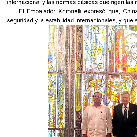
internacional y las normas básicas que rigen las 
El
E
mbajador Koronelli
expresó
que
,
China
seguridad y la estabilidad internacionales
,
y que s