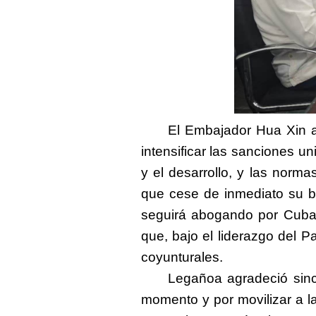
El Embajador Hua Xin af
intensificar las sanciones un
y el desarrollo, y las norm
que cese de inmediato su 
seguirá abogando por Cuba 
que, bajo el liderazgo del P
coyunturales.
Lega
ñ
oa agradeció sin
momento y por movilizar a l