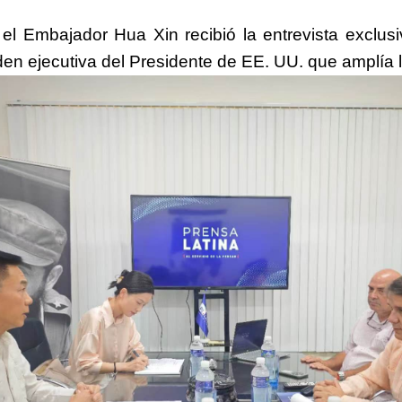
,
el
Embajador Hua Xin
recib
ió
l
a entrevista exclus
rden ejecutiva del Presidente de EE. UU. que amplía